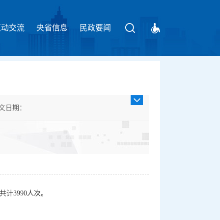
互动交流
央省信息
请输入关键字
民政要闻
文日期：
裁分类：通知
共计3990人次。